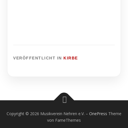
Malle Party am Freitag
VERÖFFENTLICHT IN
KIRBE
Copyright © 2026 Musikverein Nehren e.V.
–
OnePress
Theme
von FameThemes