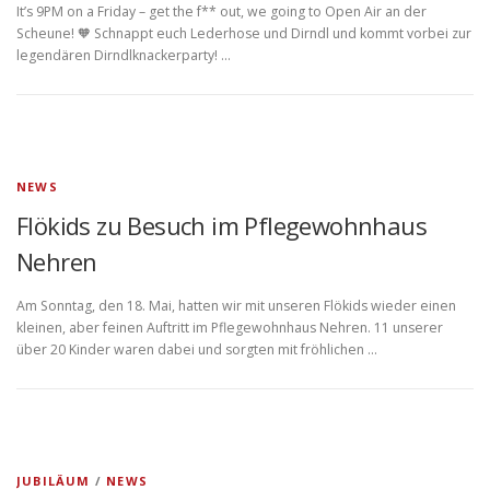
It’s 9PM on a Friday – get the f** out, we going to Open Air an der
Scheune! 🧡 Schnappt euch Lederhose und Dirndl und kommt vorbei zur
legendären Dirndlknackerparty! …
NEWS
Flökids zu Besuch im Pflegewohnhaus
Nehren
Am Sonntag, den 18. Mai, hatten wir mit unseren Flökids wieder einen
kleinen, aber feinen Auftritt im Pflegewohnhaus Nehren. 11 unserer
über 20 Kinder waren dabei und sorgten mit fröhlichen …
JUBILÄUM
/
NEWS