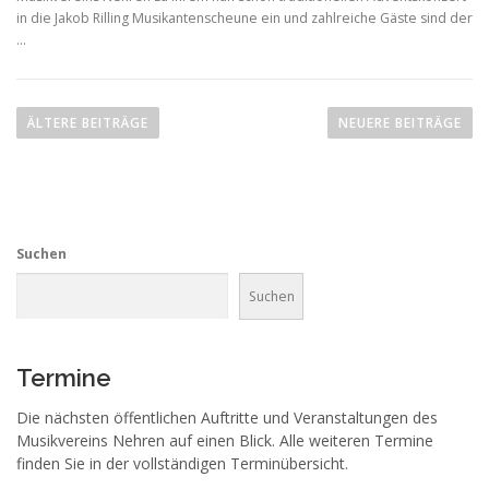
in die Jakob Rilling Musikantenscheune ein und zahlreiche Gäste sind der
…
B
e
ÄLTERE BEITRÄGE
NEUERE BEITRÄGE
i
t
r
a
Suchen
g
s
Suchen
n
a
v
Termine
i
Die nächsten öffentlichen Auftritte und Veranstaltungen des
g
Musikvereins Nehren auf einen Blick. Alle weiteren Termine
a
finden Sie in der vollständigen Terminübersicht.