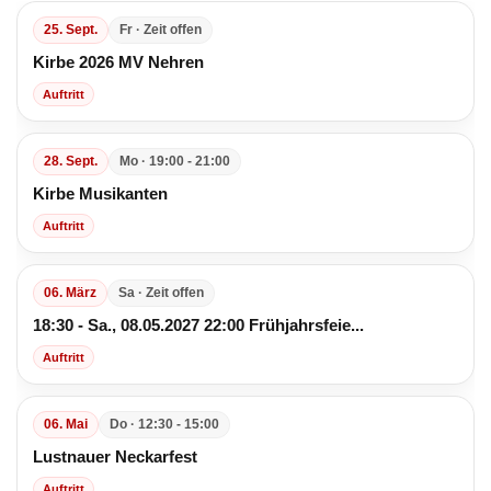
t
i
25. Sept.
Fr · Zeit offen
o
Kirbe 2026 MV Nehren
n
Auftritt
28. Sept.
Mo · 19:00 - 21:00
Kirbe Musikanten
Auftritt
06. März
Sa · Zeit offen
18:30 - Sa., 08.05.2027 22:00 Frühjahrsfeie...
Auftritt
06. Mai
Do · 12:30 - 15:00
Lustnauer Neckarfest
Auftritt